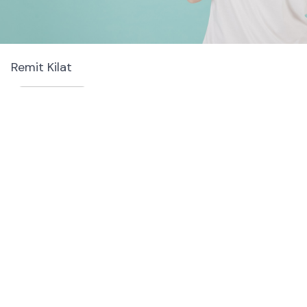
Remit Kilat
No. Telfon Taiwan
02-66171515
02-66375736
Media Sosial
Facebook :
Remit Kilat
LINE :
@rktaiwan