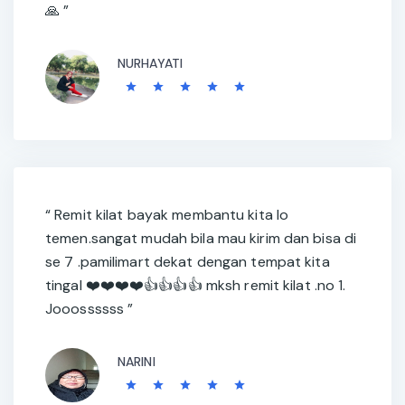
🙏 ”
NURHAYATI
“ Remit kilat bayak membantu kita lo
temen.sangat mudah bila mau kirim dan bisa di
se 7 .pamilimart dekat dengan tempat kita
tingal ❤️❤️❤️❤️👍👍👍👍 mksh remit kilat .no 1.
Jooossssss ”
NARINI